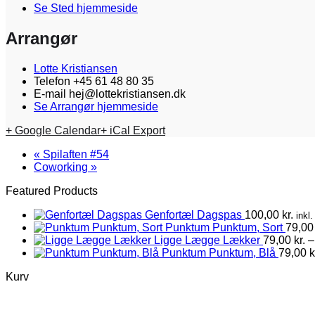
Se Sted hjemmeside
Arrangør
Lotte Kristiansen
Telefon
+45 61 48 80 35
E-mail
hej@lottekristiansen.dk
Se Arrangør hjemmeside
+ Google Calendar
+ iCal Export
«
Spilaften #54
Coworking
»
Featured Products
Genfortæl Dagspas
100,00
kr.
inkl
Punktum Punktum, Sort
79,0
Ligge Lægge Lækker
79,00
kr.
–
Punktum Punktum, Blå
79,00
k
Kurv