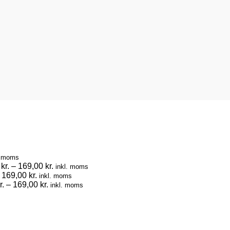
. moms
Prisinterval:
0
kr.
–
169,00
kr.
inkl. moms
Prisinterval:
79,00 kr.
169,00
kr.
inkl. moms
79,00 kr.
Prisinterval:
til
r.
–
169,00
kr.
inkl. moms
til
79,00 kr.
169,00 kr.
169,00 kr.
til
169,00 kr.