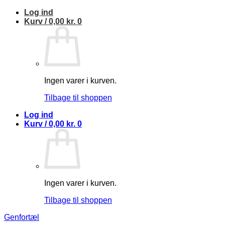
Fortsæt
Log ind
til
Kurv /
0,00
kr.
0
indhold
Ingen varer i kurven.
Tilbage til shoppen
Log ind
Kurv /
0,00
kr.
0
Ingen varer i kurven.
Tilbage til shoppen
Genfortæl