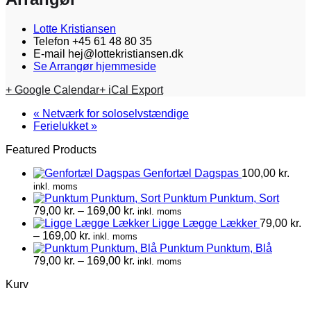
Lotte Kristiansen
Telefon
+45 61 48 80 35
E-mail
hej@lottekristiansen.dk
Se Arrangør hjemmeside
+ Google Calendar
+ iCal Export
«
Netværk for soloselvstændige
Ferielukket
»
Featured Products
Genfortæl Dagspas
100,00
kr.
inkl. moms
Punktum Punktum, Sort
Prisinterval:
79,00
kr.
–
169,00
kr.
inkl. moms
79,00 kr.
Ligge Lægge Lækker
79,00
kr.
Prisinterval:
til
–
169,00
kr.
inkl. moms
79,00 kr.
169,00 kr.
Punktum Punktum, Blå
til
Prisinterval:
79,00
kr.
–
169,00
kr.
inkl. moms
169,00 kr.
79,00 kr.
Kurv
til
169,00 kr.