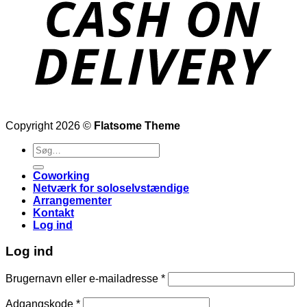
Copyright 2026 ©
Flatsome Theme
Søg
efter:
Coworking
Netværk for soloselvstændige
Arrangementer
Kontakt
Log ind
Log ind
Påkrævet
Brugernavn eller e-mailadresse
*
Påkrævet
Adgangskode
*