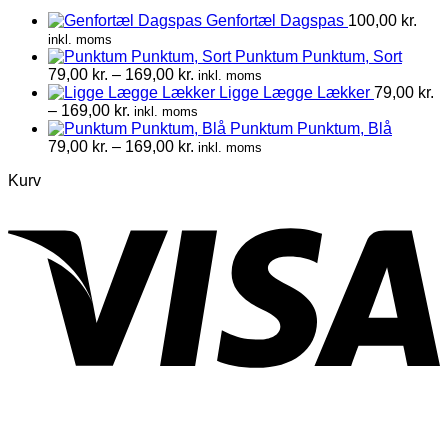
Genfortæl Dagspas
100,00
kr.
inkl. moms
Punktum Punktum, Sort
Prisinterval:
79,00
kr.
–
169,00
kr.
inkl. moms
79,00 kr.
Ligge Lægge Lækker
79,00
kr.
Prisinterval:
til
–
169,00
kr.
inkl. moms
79,00 kr.
169,00 kr.
Punktum Punktum, Blå
til
Prisinterval:
79,00
kr.
–
169,00
kr.
inkl. moms
169,00 kr.
79,00 kr.
Kurv
til
169,00 kr.