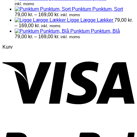
inkl. moms
Punktum Punktum, Sort
Prisinterval:
79,00
kr.
–
169,00
kr.
inkl. moms
79,00 kr.
Ligge Lægge Lækker
79,00
kr.
Prisinterval:
til
–
169,00
kr.
inkl. moms
79,00 kr.
169,00 kr.
Punktum Punktum, Blå
til
Prisinterval:
79,00
kr.
–
169,00
kr.
inkl. moms
169,00 kr.
79,00 kr.
Kurv
til
169,00 kr.