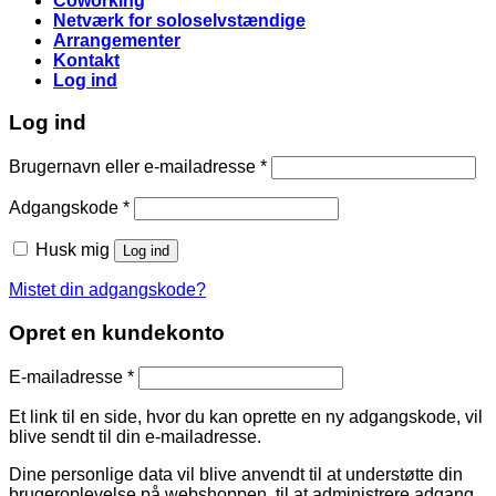
Coworking
Netværk for soloselvstændige
Arrangementer
Kontakt
Log ind
Log ind
Påkrævet
Brugernavn eller e-mailadresse
*
Påkrævet
Adgangskode
*
Husk mig
Log ind
Mistet din adgangskode?
Opret en kundekonto
Påkrævet
E-mailadresse
*
Et link til en side, hvor du kan oprette en ny adgangskode, vil
blive sendt til din e-mailadresse.
Dine personlige data vil blive anvendt til at understøtte din
brugeroplevelse på webshoppen, til at administrere adgang