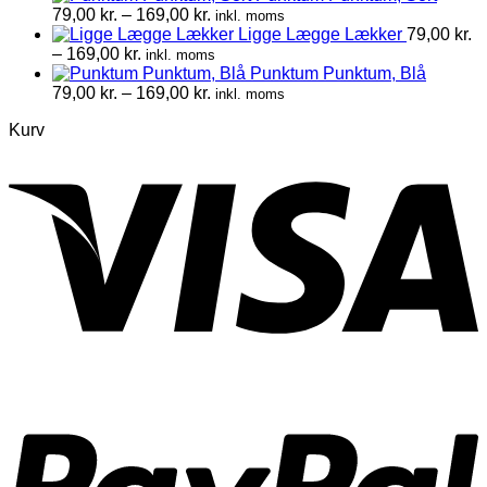
Prisinterval:
79,00
kr.
–
169,00
kr.
inkl. moms
79,00 kr.
Ligge Lægge Lækker
79,00
kr.
Prisinterval:
til
–
169,00
kr.
inkl. moms
79,00 kr.
169,00 kr.
Punktum Punktum, Blå
til
Prisinterval:
79,00
kr.
–
169,00
kr.
inkl. moms
169,00 kr.
79,00 kr.
Kurv
til
169,00 kr.