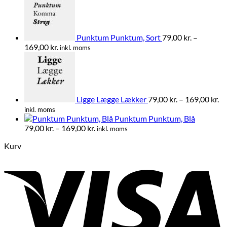
Punktum Punktum, Sort
79,00
kr.
–
Prisinterval:
169,00
kr.
inkl. moms
79,00 kr.
Pr
til
79
169,00 kr.
til
16
Ligge Lægge Lækker
79,00
kr.
–
169,00
kr.
inkl. moms
Punktum Punktum, Blå
Prisinterval:
79,00
kr.
–
169,00
kr.
inkl. moms
79,00 kr.
Kurv
til
169,00 kr.