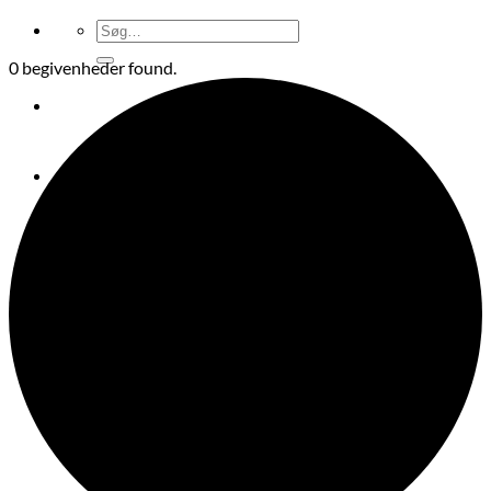
Søg
efter:
0 begivenheder found.
Søg
efter: