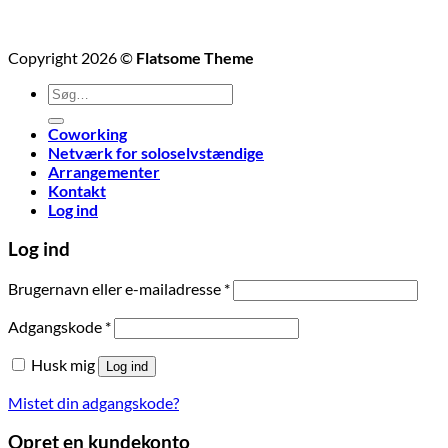
Copyright 2026 ©
Flatsome Theme
Søg
efter:
Coworking
Netværk for soloselvstændige
Arrangementer
Kontakt
Log ind
Log ind
Påkrævet
Brugernavn eller e-mailadresse
*
Påkrævet
Adgangskode
*
Husk mig
Log ind
Mistet din adgangskode?
Opret en kundekonto