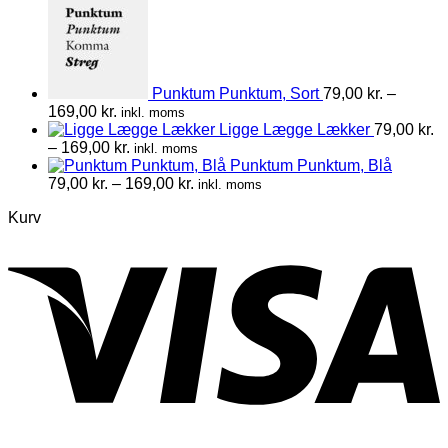
Punktum Punktum, Sort
79,00
kr.
–
Prisinterval:
169,00
kr.
inkl. moms
79,00 kr.
Ligge Lægge Lækker
79,00
kr.
til
Prisinterval:
–
169,00
kr.
inkl. moms
169,00 kr.
79,00 kr.
Punktum Punktum, Blå
til
Prisinterval:
79,00
kr.
–
169,00
kr.
inkl. moms
169,00 kr.
79,00 kr.
Kurv
til
169,00 kr.