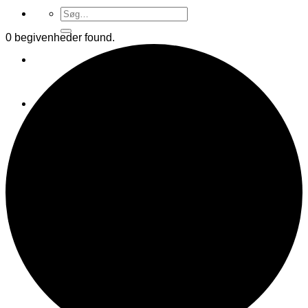
Søg
efter:
0 begivenheder found.
Søg
efter: