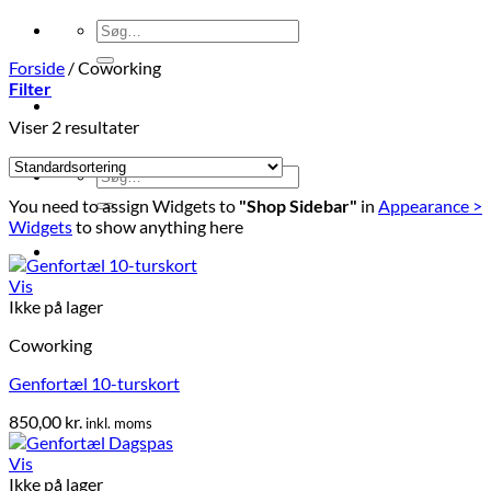
Søg
efter:
Forside
/
Coworking
Filter
Viser 2 resultater
Søg
efter:
You need to assign Widgets to
"Shop Sidebar"
in
Appearance >
Widgets
to show anything here
Vis
Ikke på lager
Coworking
Genfortæl 10-turskort
850,00
kr.
inkl. moms
Vis
Ikke på lager