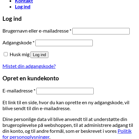
Kontakt
Log ind
Log ind
Påkrævet
Brugernavn eller e-mailadresse
*
Påkrævet
Adgangskode
*
Husk mig
Log ind
Mistet din adgangskode?
Opret en kundekonto
Påkrævet
E-mailadresse
*
Et link til en side, hvor du kan oprette en ny adgangskode, vil
blive sendt til din e-mailadresse.
Dine personlige data vil blive anvendt til at understøtte din
brugeroplevelse på webshoppen, til at administrere adgang til
din konto, og til andre formål, som er beskrevet i vores
Politik
for personoplysninger
.