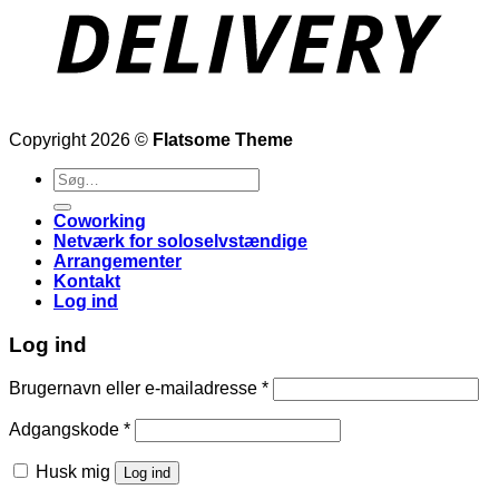
Copyright 2026 ©
Flatsome Theme
Søg
efter:
Coworking
Netværk for soloselvstændige
Arrangementer
Kontakt
Log ind
Log ind
Påkrævet
Brugernavn eller e-mailadresse
*
Påkrævet
Adgangskode
*
Husk mig
Log ind