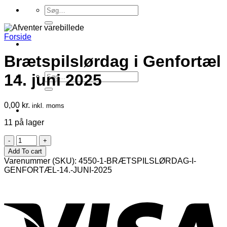
Søg
efter:
Forside
Brætspilslørdag i Genfortæl
Søg
14. juni 2025
efter:
0,00
kr.
inkl. moms
11 på lager
Brætspilslørdag
i
Add To cart
Genfortæl
Varenummer (SKU):
4550-1-BRÆTSPILSLØRDAG-I-
14.
GENFORTÆL-14.-JUNI-2025
juni
2025
antal