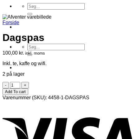
Søg
efter:
Forside
Dagspas
Søg
efter:
100,00
kr.
inkl. moms
Inkl. te, kaffe og wifi.
2 på lager
Dagspas
antal
Add To cart
Varenummer (SKU):
4458-1-DAGSPAS