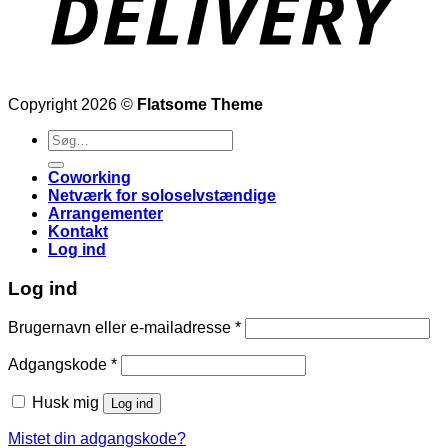
Copyright 2026 ©
Flatsome Theme
Søg
efter:
Coworking
Netværk for soloselvstændige
Arrangementer
Kontakt
Log ind
Log ind
Påkrævet
Brugernavn eller e-mailadresse
*
Påkrævet
Adgangskode
*
Husk mig
Log ind
Mistet din adgangskode?