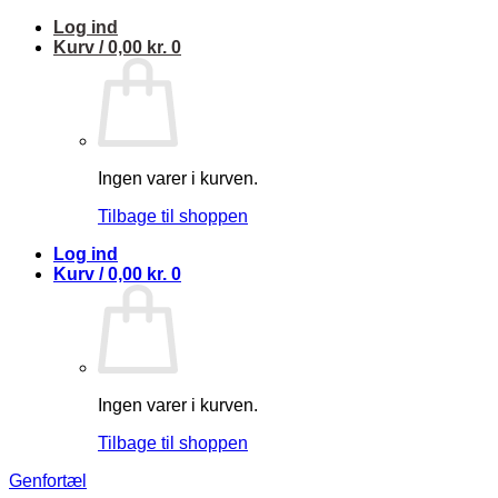
Fortsæt
Log ind
til
Kurv /
0,00
kr.
0
indhold
Ingen varer i kurven.
Tilbage til shoppen
Log ind
Kurv /
0,00
kr.
0
Ingen varer i kurven.
Tilbage til shoppen
Genfortæl