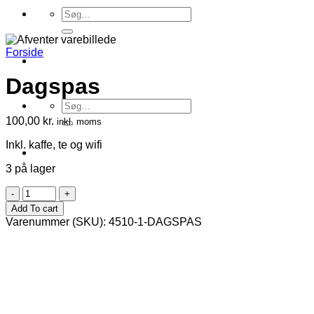
Søg
efter:
Forside
Dagspas
Søg
efter:
100,00
kr.
inkl. moms
Inkl. kaffe, te og wifi
3 på lager
Dagspas
antal
Add To cart
Varenummer (SKU):
4510-1-DAGSPAS