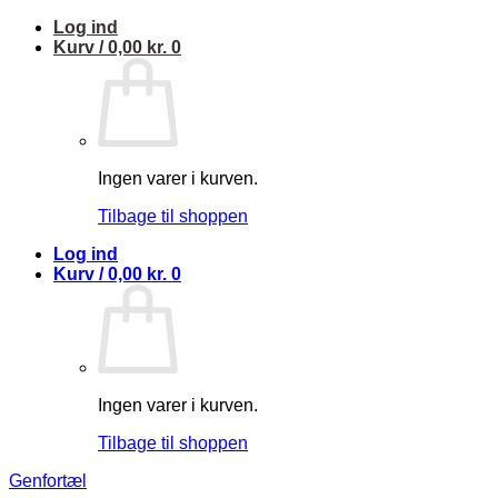
Fortsæt
Log ind
til
Kurv /
0,00
kr.
0
indhold
Ingen varer i kurven.
Tilbage til shoppen
Log ind
Kurv /
0,00
kr.
0
Ingen varer i kurven.
Tilbage til shoppen
Genfortæl