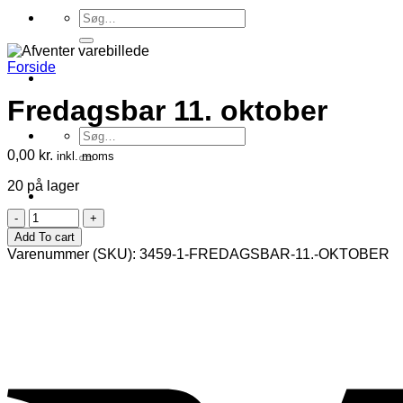
Søg
efter:
Forside
Fredagsbar 11. oktober
Søg
efter:
0,00
kr.
inkl. moms
20 på lager
Fredagsbar
11.
Add To cart
oktober
Varenummer (SKU):
3459-1-FREDAGSBAR-11.-OKTOBER
antal