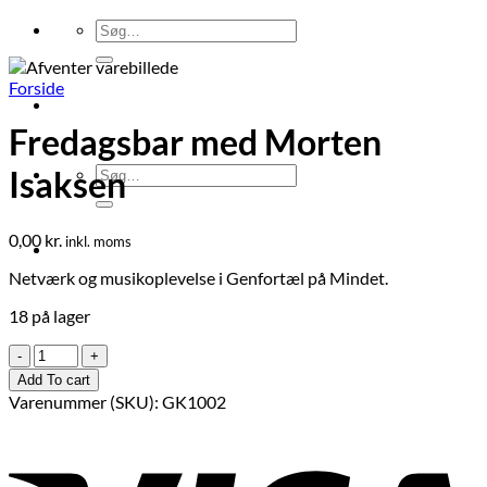
Søg
efter:
Forside
Fredagsbar med Morten
Søg
Isaksen
efter:
0,00
kr.
inkl. moms
Netværk og musikoplevelse i Genfortæl på Mindet.
18 på lager
Fredagsbar
med
Add To cart
Morten
Varenummer (SKU):
GK1002
Isaksen
antal