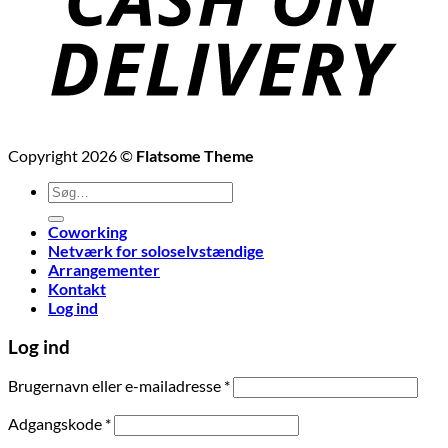
Copyright 2026 ©
Flatsome Theme
Søg
efter:
Coworking
Netværk for soloselvstændige
Arrangementer
Kontakt
Log ind
Log ind
Påkrævet
Brugernavn eller e-mailadresse
*
Påkrævet
Adgangskode
*