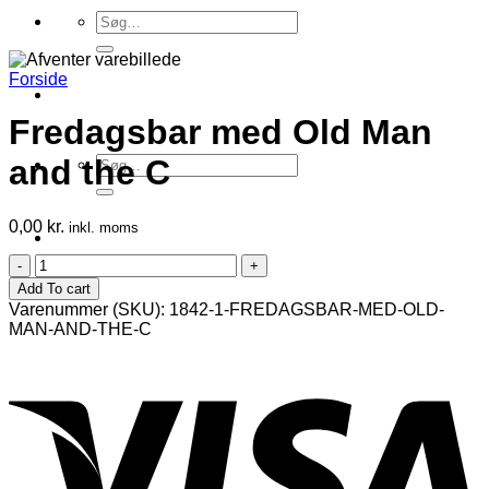
Søg
efter:
Forside
Fredagsbar med Old Man
Søg
and the C
efter:
0,00
kr.
inkl. moms
Fredagsbar
med
Add To cart
Old
Varenummer (SKU):
1842-1-FREDAGSBAR-MED-OLD-
Man
MAN-AND-THE-C
and
the
C
antal