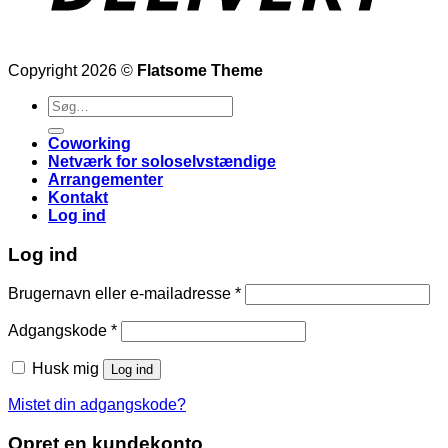
Copyright 2026 ©
Flatsome Theme
Søg
efter:
Coworking
Netværk for soloselvstændige
Arrangementer
Kontakt
Log ind
Log ind
Påkrævet
Brugernavn eller e-mailadresse
*
Påkrævet
Adgangskode
*
Husk mig
Log ind
Mistet din adgangskode?
Opret en kundekonto