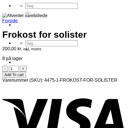
Søg
efter:
Forside
Frokost for solister
Søg
efter:
200,00
kr.
inkl. moms
8 på lager
Frokost
for
Add To cart
solister
Varenummer (SKU):
4475-1-FROKOST-FOR-SOLISTER
antal