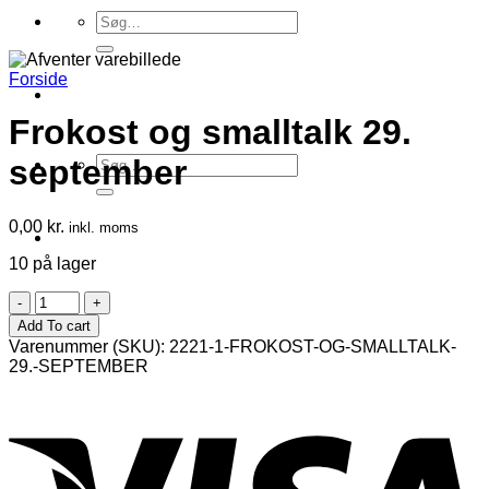
Søg
efter:
Forside
Frokost og smalltalk 29.
Søg
september
efter:
0,00
kr.
inkl. moms
10 på lager
Frokost
og
Add To cart
smalltalk
Varenummer (SKU):
2221-1-FROKOST-OG-SMALLTALK-
29.
29.-SEPTEMBER
september
antal