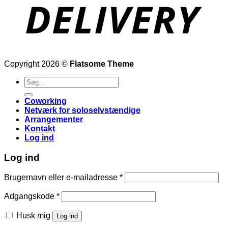
Copyright 2026 ©
Flatsome Theme
Søg
efter:
Coworking
Netværk for soloselvstændige
Arrangementer
Kontakt
Log ind
Log ind
Påkrævet
Brugernavn eller e-mailadresse
*
Påkrævet
Adgangskode
*
Husk mig
Log ind