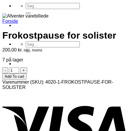
Søg
efter:
Forside
Frokostpause for solister
Søg
efter:
200,00
kr.
inkl. moms
7 på lager
Frokostpause
for
Add To cart
solister
Varenummer (SKU):
4020-1-FROKOSTPAUSE-FOR-
antal
SOLISTER