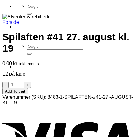
Søg
efter:
Forside
Spilaften #41 27. august kl.
Søg
19
efter:
0,00
kr.
inkl. moms
12 på lager
Spilaften
#41
Add To cart
27.
Varenummer (SKU):
3483-1-SPILAFTEN-#41-27.-AUGUST-
august
KL.-19
kl.
19
antal