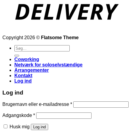
Copyright 2026 ©
Flatsome Theme
Søg
efter:
Coworking
Netværk for soloselvstændige
Arrangementer
Kontakt
Log ind
Log ind
Påkrævet
Brugernavn eller e-mailadresse
*
Påkrævet
Adgangskode
*
Husk mig
Log ind