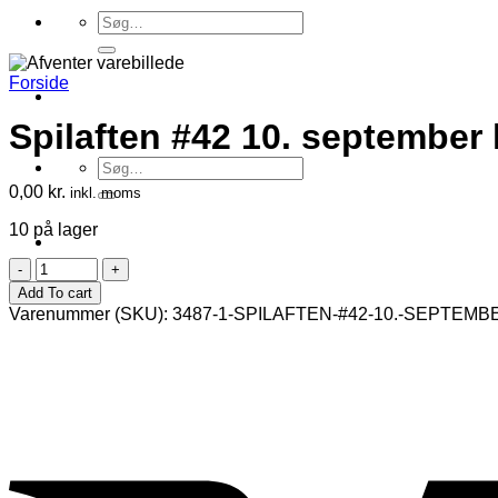
Søg
efter:
Forside
Spilaften #42 10. september 
Søg
efter:
0,00
kr.
inkl. moms
10 på lager
Spilaften
#42
Add To cart
10.
Varenummer (SKU):
3487-1-SPILAFTEN-#42-10.-SEPTEMBE
september
kl.
19
antal