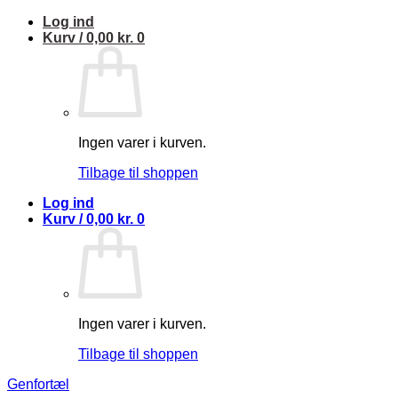
Fortsæt
Log ind
til
Kurv /
0,00
kr.
0
indhold
Ingen varer i kurven.
Tilbage til shoppen
Log ind
Kurv /
0,00
kr.
0
Ingen varer i kurven.
Tilbage til shoppen
Genfortæl