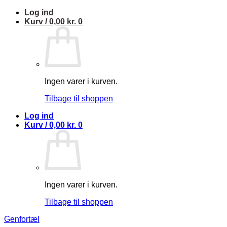
Fortsæt
Log ind
til
Kurv /
0,00
kr.
0
indhold
Ingen varer i kurven.
Tilbage til shoppen
Log ind
Kurv /
0,00
kr.
0
Ingen varer i kurven.
Tilbage til shoppen
Genfortæl