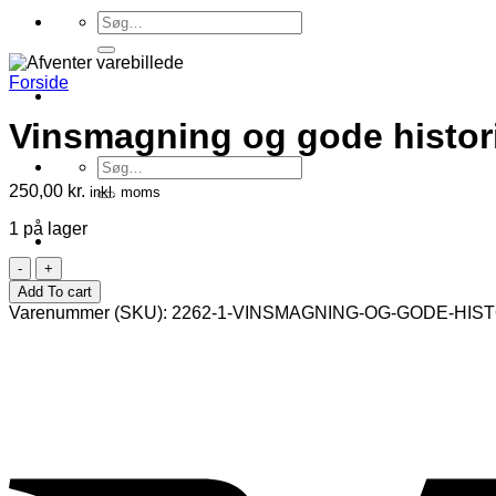
Søg
efter:
Forside
Vinsmagning og gode histor
Søg
efter:
250,00
kr.
inkl. moms
1 på lager
Vinsmagning
og
Add To cart
gode
Varenummer (SKU):
2262-1-VINSMAGNING-OG-GODE-HIS
historier
antal