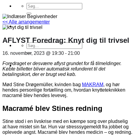
Søg
efter:
<< Alle arrangementer
AFLYST Foredrag: Knyt dig til trivsel
Søg
efter:
16. november, 2023 @ 19:30
-
21:00
Foredraget er desværre aflyst grundet for få tilmeldinger.
Købte billetter bliver automatisk refunderet til det
betalingskort, der er brugt ved køb.
Mød Stine Drøgemüller, kvinden bag
MAKRAM
, og hør
hendes personlige fortælling om, hvordan knytteteknikken
macramé blev hendes levevej.
Macramé blev Stines redning
Stine stod i en livskrise med en kæmpe sorg over pludselig
at have mistet sin far. Hun var stresssygemeldt fra jobbet og
oplevede angst. Macramé blev hendes medicin – og redning.