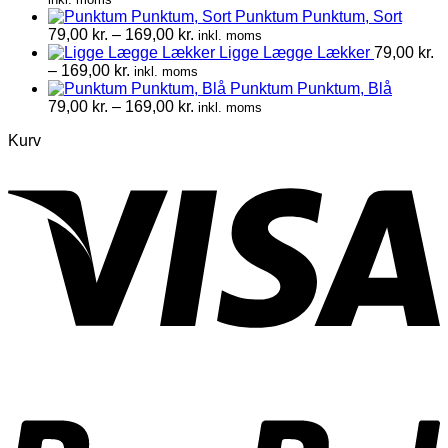
Punktum Punktum, Sort
Prisinterval:
79,00
kr.
–
169,00
kr.
inkl. moms
79,00 kr.
Ligge Lægge Lækker
79,00
kr.
Prisinterval:
til
–
169,00
kr.
inkl. moms
79,00 kr.
169,00 kr.
Punktum Punktum, Blå
til
Prisinterval:
79,00
kr.
–
169,00
kr.
inkl. moms
169,00 kr.
79,00 kr.
Kurv
til
169,00 kr.