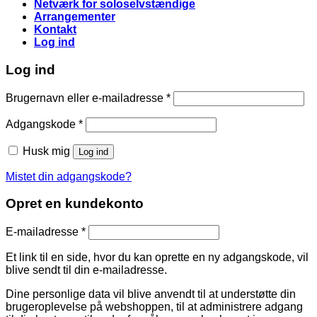
Netværk for soloselvstændige
Arrangementer
Kontakt
Log ind
Log ind
Påkrævet
Brugernavn eller e-mailadresse
*
Påkrævet
Adgangskode
*
Husk mig
Log ind
Mistet din adgangskode?
Opret en kundekonto
Påkrævet
E-mailadresse
*
Et link til en side, hvor du kan oprette en ny adgangskode, vil
blive sendt til din e-mailadresse.
Dine personlige data vil blive anvendt til at understøtte din
brugeroplevelse på webshoppen, til at administrere adgang