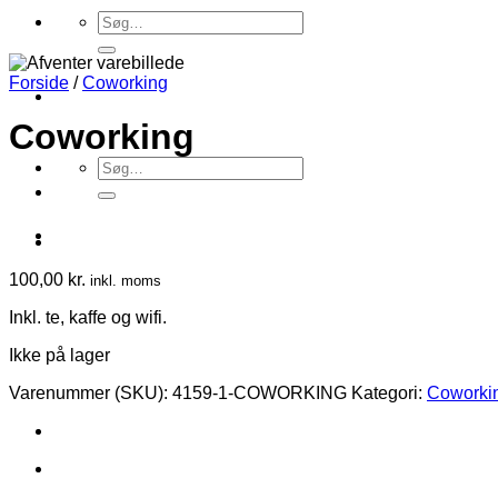
Søg
efter:
Forside
/
Coworking
Coworking
Søg
efter:
100,00
kr.
inkl. moms
Inkl. te, kaffe og wifi.
Ikke på lager
Varenummer (SKU):
4159-1-COWORKING
Kategori:
Coworki