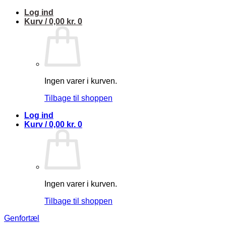
Fortsæt
Log ind
til
Kurv /
0,00
kr.
0
indhold
Ingen varer i kurven.
Tilbage til shoppen
Log ind
Kurv /
0,00
kr.
0
Ingen varer i kurven.
Tilbage til shoppen
Genfortæl